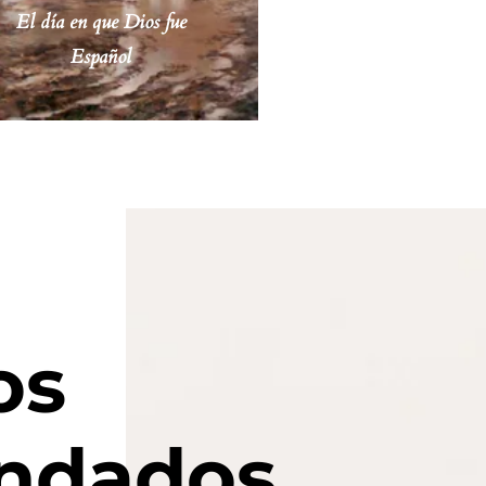
El día en que Dios fue
Español
os
ndados