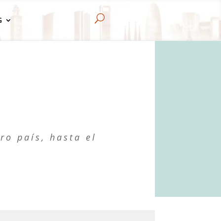
U
G
ro país, hasta el