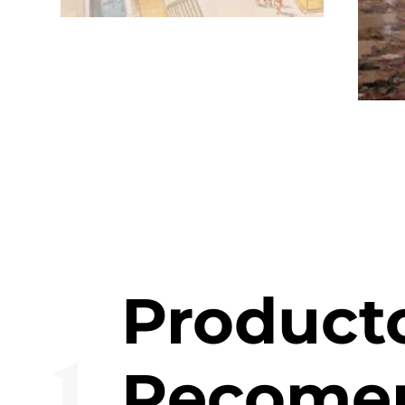
Product
Recome