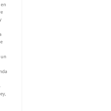
 en
re
y
n
a
de
 un
n
enda
o
rey,