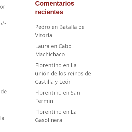
Comentarios
por
recientes
 de
Pedro
en
Batalla de
Vitoria
Laura
en
Cabo
Machichaco
Florentino
en
La
unión de los reinos de
Castilla y León
a
 de
Florentino
en
San
Fermín
Florentino
en
La
la
Gasolinera