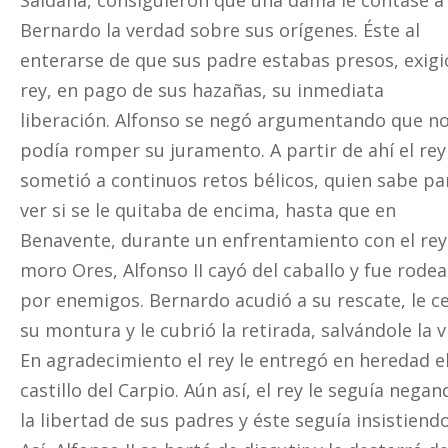
Saldaña, consiguieron que una dama le contase a
Bernardo la verdad sobre sus orígenes. Éste al
enterarse de que sus padre estabas presos, exigi
rey, en pago de sus hazañas, su inmediata
liberación. Alfonso se negó argumentando que n
podía romper su juramento. A partir de ahí el rey
sometió a continuos retos bélicos, quien sabe pa
ver si se le quitaba de encima, hasta que en
Benavente, durante un enfrentamiento con el rey
moro Ores, Alfonso II cayó del caballo y fue rode
por enemigos. Bernardo acudió a su rescate, le c
su montura y le cubrió la retirada, salvándole la v
En agradecimiento el rey le entregó en heredad e
castillo del Carpio. Aún así, el rey le seguía nega
la libertad de sus padres y éste seguía insistiendo