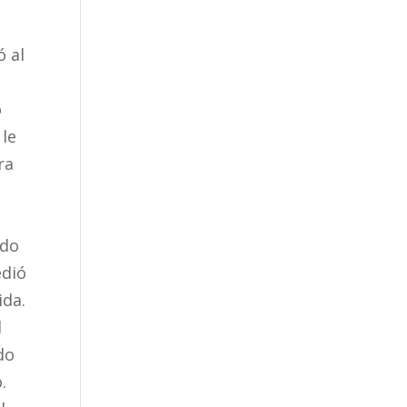
ó al
o
 le
ra
ado
edió
ida.
l
ndo
.