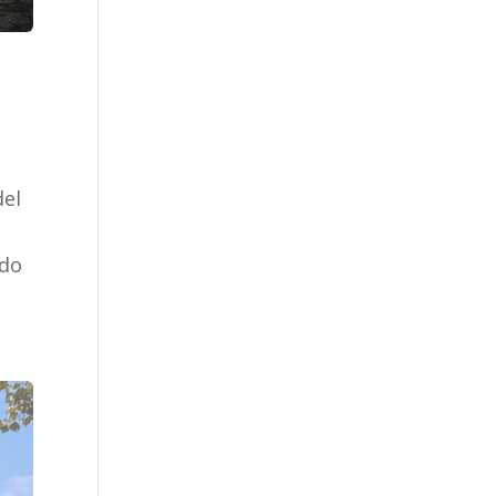
del
ado