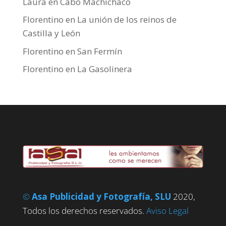
Laura
en
Cabo Machichaco
Florentino
en
La unión de los reinos de
Castilla y León
Florentino
en
San Fermín
Florentino
en
La Gasolinera
©
Asa Publicidad y Fotografía, SLU
2020,
Todos los derechos reservados.
Aviso Legal