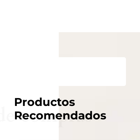
Productos
de compras
Recomendados