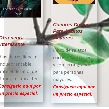
Cuentos Cortos
Para Adultos
Mayores
Otra negra
interesante
Libro de relatos
Alas de resiliencia:
cortos, fácil de leer
Inquebrantable
y con letra grande
ante el desafio, de
para personas
Roberto Lancaster.
mayores.
Consíguelo aquí por
Consíguelo aquí por
un precio especial.
un precio especial.