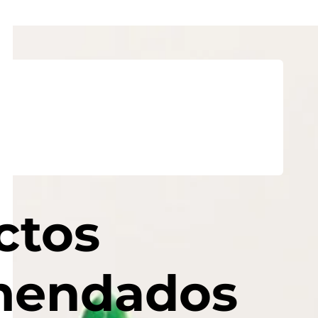
ctos
mendados