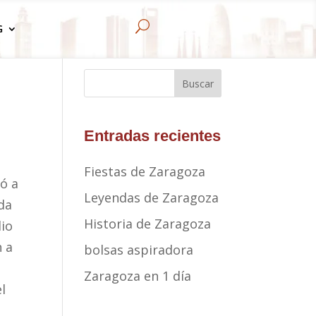
U
G
Buscar
Entradas recientes
Fiestas de Zaragoza
gó a
Leyendas de Zaragoza
nda
Historia de Zaragoza
dio
n a
bolsas aspiradora
Zaragoza en 1 día
l