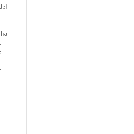
del
e
 ha
o
e
e