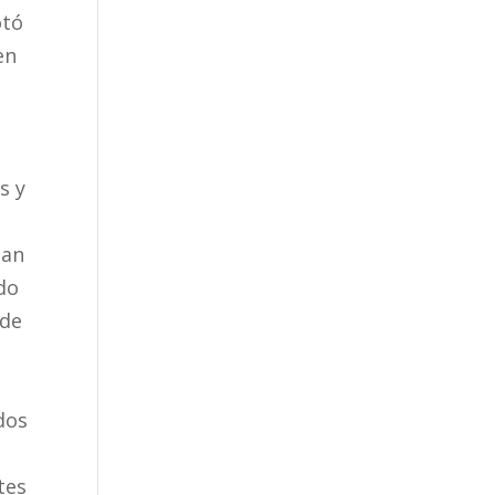
otó
en
s y
tan
do
 de
dos
tes