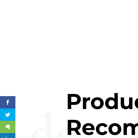
Produ
de
Reco