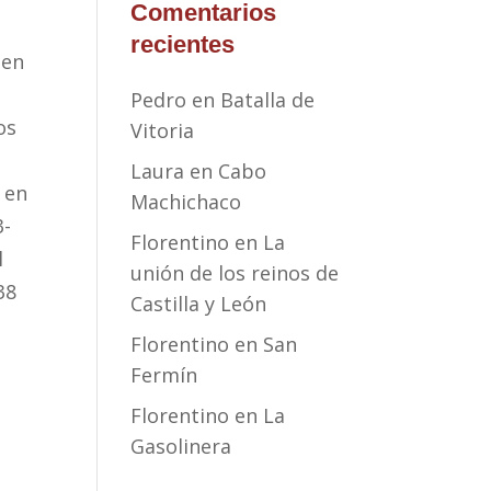
Comentarios
recientes
 en
Pedro
en
Batalla de
os
Vitoria
Laura
en
Cabo
a en
Machichaco
3-
Florentino
en
La
l
unión de los reinos de
38
Castilla y León
Florentino
en
San
Fermín
Florentino
en
La
Gasolinera