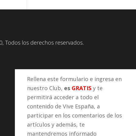
, Todos los derechos reservados.
Rellena este formulario e ingresa en
nuestro Club,
es
GRATIS
y te
permitirá acceder a todo el
contenido de Vive España, a
participar en los comentarios de los
artículos y además, te
mantendremos informado