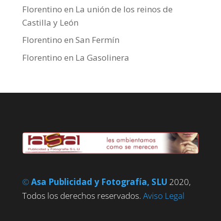
Florentino
en
La unión de los reinos de
Castilla y León
Florentino
en
San Fermín
Florentino
en
La Gasolinera
©
Asa Publicidad y Fotografía, SLU
2020,
Todos los derechos reservados.
Aviso Legal