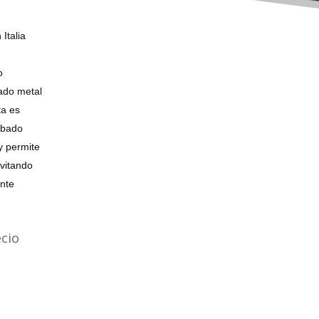
Italia
o
nado metal
ta es
abado
y permite
evitando
ante
cio