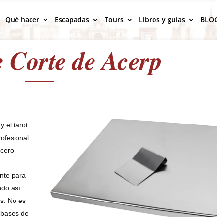
Qué hacer
Escapadas
Tours
Libros y guías
BLO
e Corte de Acerp
y el tarot
ofesional
acero
ente para
ndo así
s. No es
n bases de