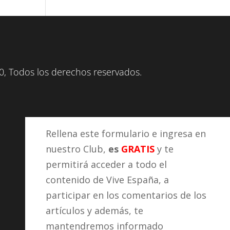
, Todos los derechos reservados.
Rellena este formulario e ingresa en
nuestro Club,
es
GRATIS
y te
permitirá acceder a todo el
contenido de Vive España, a
participar en los comentarios de los
artículos y además, te
mantendremos informado