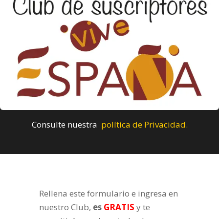
Consulte nuestra
política de Privacidad.
Rellena este formulario e ingresa en
nuestro Club,
es
GRATIS
y te