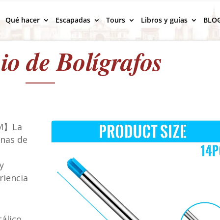
Qué hacer
Escapadas
Tours
Libros y guías
BLO
o de Bolígrafos
 M】La
inas de
y
riencia
álico,