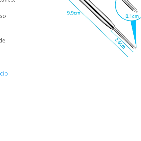
eso
 de
cio