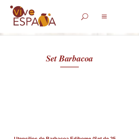
U
Set Barbacoa
Utensilios de Barbacoa Edihome (Set de 25