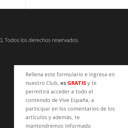
, Todos los derechos reservados.
Rellena este formulario e ingresa en
nuestro Club,
es
GRATIS
y te
permitirá acceder a todo el
contenido de Vive España, a
participar en los comentarios de los
artículos y además, te
mantendremos informado