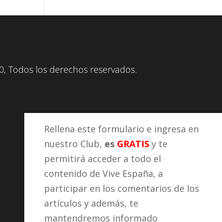
, Todos los derechos reservados.
Rellena este formulario e ingresa en
nuestro Club,
es
GRATIS
y te
permitirá acceder a todo el
contenido de Vive España, a
participar en los comentarios de los
artículos y además, te
mantendremos informado