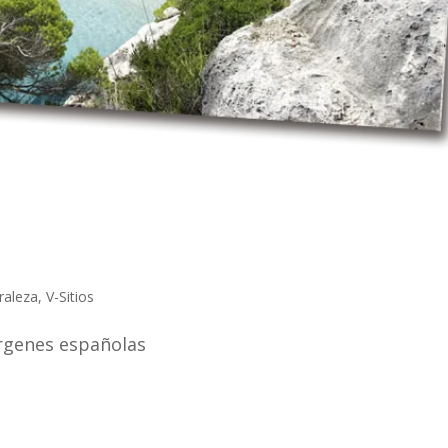
raleza
,
V-Sitios
írgenes españolas