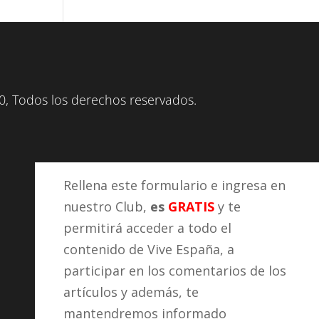
, Todos los derechos reservados.
Rellena este formulario e ingresa en
nuestro Club,
es
GRATIS
y te
permitirá acceder a todo el
contenido de Vive España, a
participar en los comentarios de los
artículos y además, te
mantendremos informado