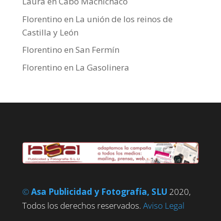
Laura
en
Cabo Machichaco
Florentino
en
La unión de los reinos de
Castilla y León
Florentino
en
San Fermín
Florentino
en
La Gasolinera
©
Asa Publicidad y Fotografía, SLU
2020,
Todos los derechos reservados.
Aviso Legal