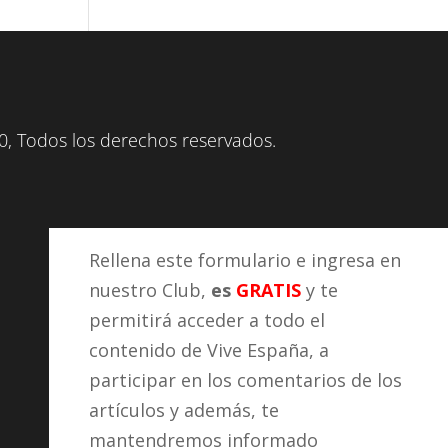
, Todos los derechos reservados.
Rellena este formulario e ingresa en
nuestro Club,
es
GRATIS
y te
permitirá acceder a todo el
contenido de Vive España, a
participar en los comentarios de los
artículos y además, te
mantendremos informado