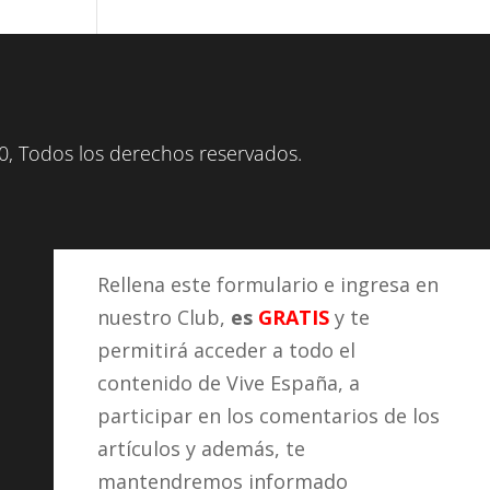
, Todos los derechos reservados.
Rellena este formulario e ingresa en
nuestro Club,
es
GRATIS
y te
permitirá acceder a todo el
contenido de Vive España, a
participar en los comentarios de los
artículos y además, te
mantendremos informado