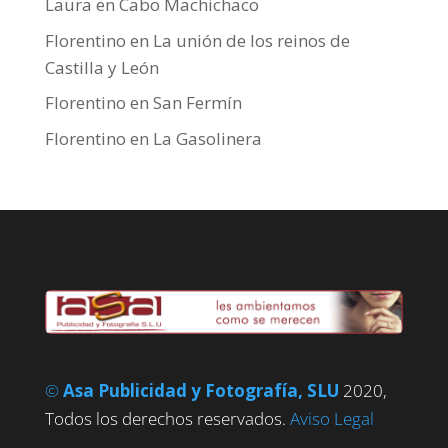
Laura
en
Cabo Machichaco
Florentino
en
La unión de los reinos de
Castilla y León
Florentino
en
San Fermín
Florentino
en
La Gasolinera
©
Asa Publicidad y Fotografía, SLU
2020,
Todos los derechos reservados.
Aviso Legal