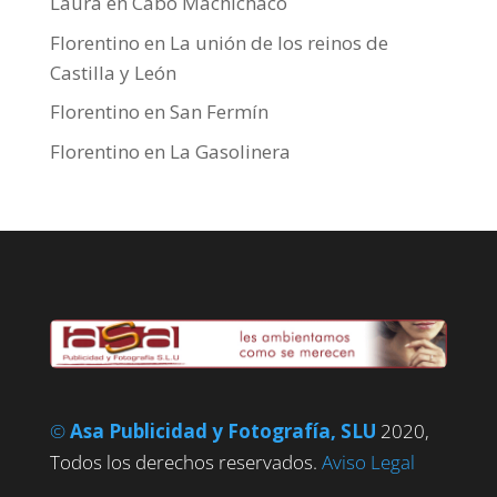
Laura
en
Cabo Machichaco
Florentino
en
La unión de los reinos de
Castilla y León
Florentino
en
San Fermín
Florentino
en
La Gasolinera
©
Asa Publicidad y Fotografía, SLU
2020,
Todos los derechos reservados.
Aviso Legal