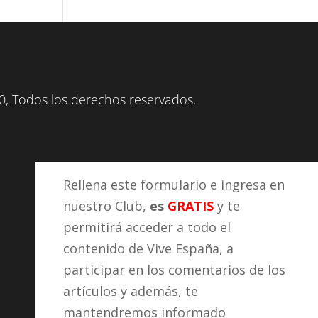
, Todos los derechos reservados.
Rellena este formulario e ingresa en
nuestro Club,
es
GRATIS
y te
permitirá acceder a todo el
contenido de Vive España, a
participar en los comentarios de los
artículos y además, te
mantendremos informado