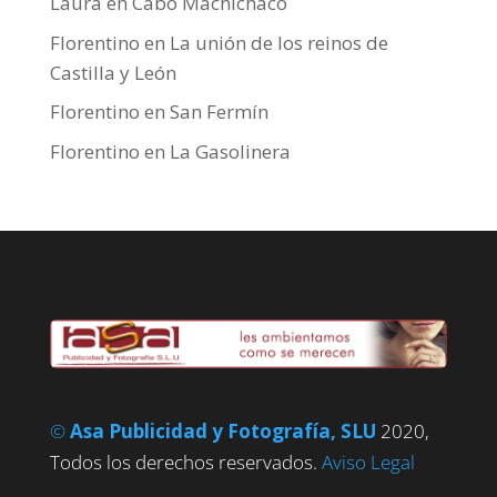
Laura
en
Cabo Machichaco
Florentino
en
La unión de los reinos de
Castilla y León
Florentino
en
San Fermín
Florentino
en
La Gasolinera
©
Asa Publicidad y Fotografía, SLU
2020,
Todos los derechos reservados.
Aviso Legal