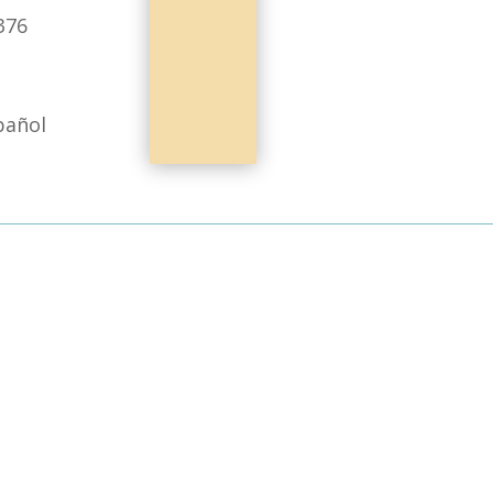
376
pañol