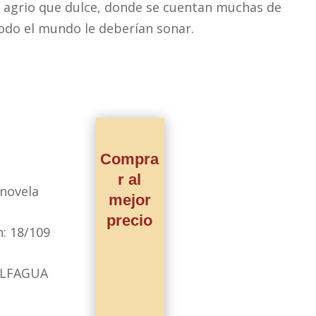
s agrio que dulce, donde se cuentan muchas de
todo el mundo le deberían sonar.
Compra
r al
novela
mejor
precio
n:
18/109
LFAGUA