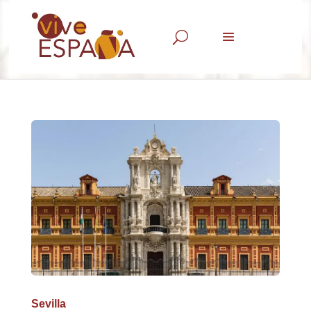
U
Sevilla