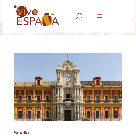
U
Sevilla