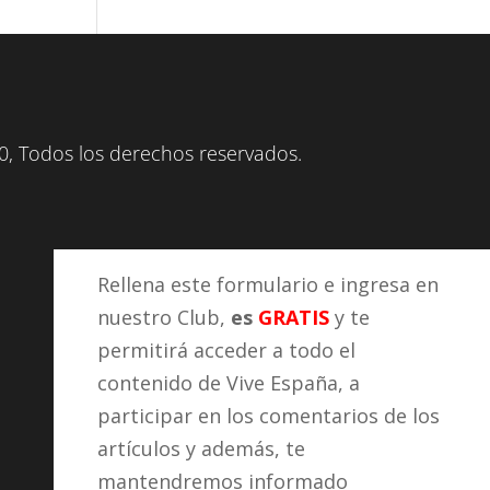
, Todos los derechos reservados.
Rellena este formulario e ingresa en
nuestro Club,
es
GRATIS
y te
permitirá acceder a todo el
contenido de Vive España, a
participar en los comentarios de los
artículos y además, te
mantendremos informado