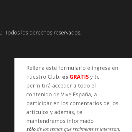
, Todos los derechos reservados.
Rellena este formulario e ingresa en
nuestro Club,
es
GRATIS
y te
permitirá acceder a todo el
contenido de Vive España, a
participar en los comentarios de los
artículos y además, te
mantendremos informado
sólo
de los temas que realmente te interesan.