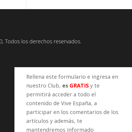
, Todos los derechos reservados.
Rellena este formulario e ingresa en
nuestro Club,
es
GRATIS
y te
permitirá acceder a todo el
contenido de Vive España, a
participar en los comentarios de los
artículos y además, te
mantendremos informado