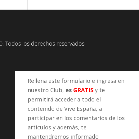
, Todos los derechos reservados.
Rellena este formulario e ingresa en
nuestro Club,
es
GRATIS
y te
permitirá acceder a todo el
contenido de Vive España, a
participar en los comentarios de los
artículos y además, te
mantendremos informado