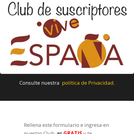
Consulte nuestra
política de Privacidad.
Rellena este formulario e ingresa en
nuestro Club,
es
GRATIS
y te