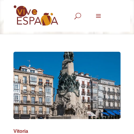
U
Vitoria