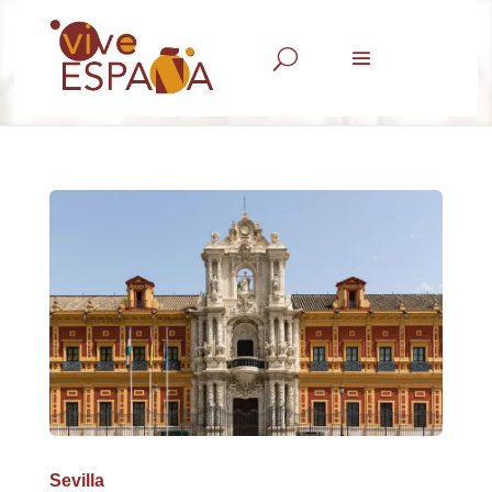
U
Sevilla