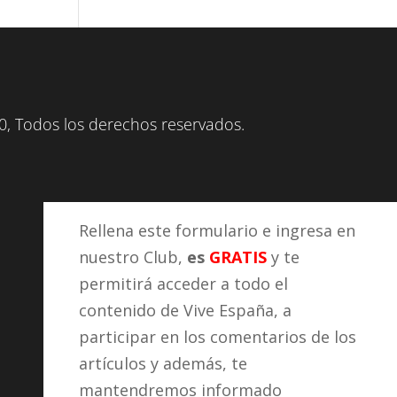
, Todos los derechos reservados.
Rellena este formulario e ingresa en
nuestro Club,
es
GRATIS
y te
permitirá acceder a todo el
contenido de Vive España, a
participar en los comentarios de los
artículos y además, te
mantendremos informado