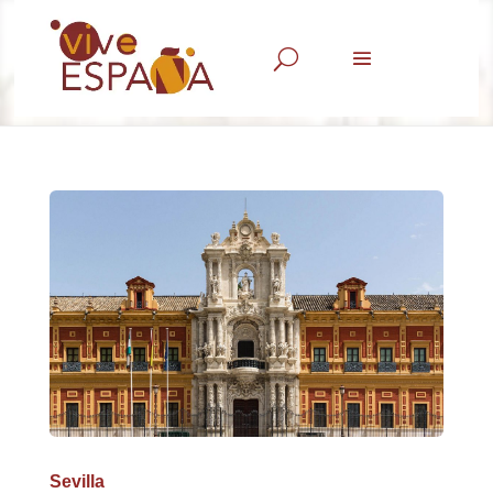
U
Sevilla