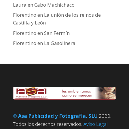
Laura
en
Cabo Machichaco
Florentino
en
La unión de los reinos de
Castilla y León
Florentino
en
San Fermín
Florentino
en
La Gasolinera
©
Asa Publicidad y Fotografía, SLU
2020,
Todos los derechos reservados.
Aviso Legal