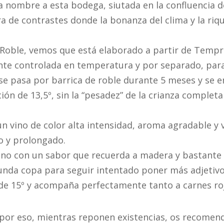
nombre a esta bodega, siutada en la confluencia de 
ra de contrastes donde la bonanza del clima y la ri
 Roble, vemos que está elaborado a partir de Tempr
nte controlada en temperatura y por separado, para
se pasa por barrica de roble durante 5 meses y se 
n de 13,5º, sin la “pesadez” de la crianza completa 
 un vino de color alta intensidad, aroma agradable 
o y prolongado.
 vino con un sabor que recuerda a madera y bastante
nda copa para seguir intentado poner más adjetivos
 de 15º y acompaña perfectamente tanto a carnes ro
r. por eso, mientras reponen existencias, os recom