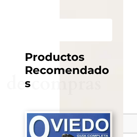
Productos
Recomendado
de compras
s